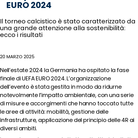
Rifugiati
EURO 2024
Emergenza
e
Il torneo calcistico è stato caratterizzato da
Diritti
una grande attenzione alla sostenibilità:
Economia
ecco i risultati
Circolare
Emergenza
Climatica
20 MARZO 2025
Sostenibilità
degli
Nell’estate 2024 la Germania ha ospitato la fase
Eventi
finale di UEFA EURO 2024. L’organizzazione
Sostenibilità
dell’evento è stata gestita in modo da ridurne
delle
Infrastrutture
notevolmente l’impatto ambientale, con una serie
Outraged
di misure e accorgimenti che hanno toccato tutte
Notizie
le aree di attività: mobilità, gestione delle
Speak
infrastrutture, applicazione del principio delle 4R ai
out!
diversi ambiti.