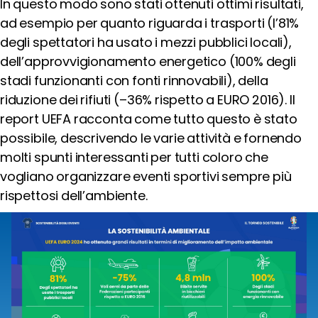
In questo modo sono stati ottenuti ottimi risultati,
ad esempio per quanto riguarda i trasporti (l’81%
Cerca
degli spettatori ha usato i mezzi pubblici locali),
dell’approvvigionamento energetico (100% degli
stadi funzionanti con fonti rinnovabili), della
Social
media
riduzione dei rifiuti (–36% rispetto a EURO 2016). Il
report UEFA racconta come tutto questo è stato
possibile, descrivendo le varie attività e fornendo
molti spunti interessanti per tutti coloro che
vogliano organizzare eventi sportivi sempre più
rispettosi dell’ambiente.