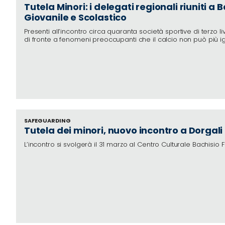
Tutela Minori: i delegati regionali riuniti a
Giovanile e Scolastico
Presenti all’incontro circa quaranta società sportive di terzo li
di fronte a fenomeni preoccupanti che il calcio non può più i
SAFEGUARDING
Tutela dei minori, nuovo incontro a Dorgali
L’incontro si svolgerà il 31 marzo al Centro Culturale Bachisio 