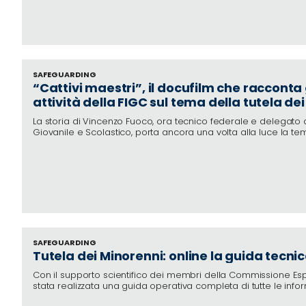
Cerca
SAFEGUARDING
“Cattivi maestri”, il docufilm che racconta 
Social media
attività della FIGC sul tema della tutela dei
La storia di Vincenzo Fuoco, ora tecnico federale e delegato 
Giovanile e Scolastico, porta ancora una volta
alla luce la te
formazione e le segnalazioni
SAFEGUARDING
Tutela dei Minorenni: online la guida tecnic
Con il supporto scientifico dei membri della Commissione Espe
stata realizzata una guida operativa completa di tutte le info
concrete