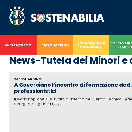
Sostenabilia
Antirazzismo
Safeguarding
UGUAGLIANZA E
CALCIO PER
ANTIRAZZISMO
SAFEGUARDING
INCLUSIONE
LE ABILI
Uguaglianza
e
News-Tutela dei Minori e 
Inclusione
Calcio
per
SAFEGUARDING
Tutte
A Coverciano l’incontro di formazione dedi
le
professionistici
Abilità
Il workshop, che si è svolto all’interno del Centro Tecnico Fe
Salute
Safeguarding della FIGC
e
Benessere
Sostegno
ai