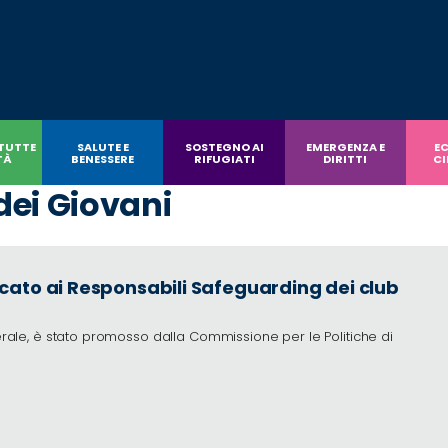
 TUTTE
SALUTE E
SOSTEGNO AI
EMERGENZA E
E
TÀ
BENESSERE
RIFUGIATI
DIRITTI
CI
dei Giovani
cato ai Responsabili Safeguarding dei club
derale, è stato promosso dalla Commissione per le Politiche di