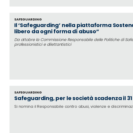
Rifugiati
Emergenza
e
SAFEGUARDING
Diritti
Il ‘Safeguarding’ nella piattaforma Sostena
libero da ogni forma di abuso”
Economia
Circolare
Da ottobre la Commissione Responsabile delle Politiche di Safegu
professionistici e dilettantistici
Emergenza
Climatica
Sostenibilità
degli
Eventi
Sostenibilità
delle
Infrastrutture
SAFEGUARDING
Safeguarding, per le società scadenza il 3
Outraged
Si nomina il Responsabile contro abusi, violenze e discriminaz
Notizie
Speak
out!