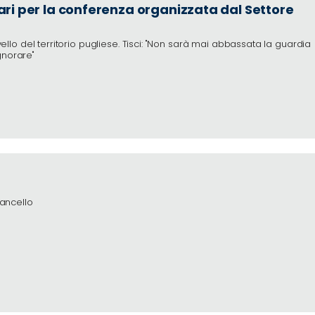
 Bari per la conferenza organizzata dal Settore
vello del territorio pugliese. Tisci: "Non sarà mai abbassata la guardia
gnorare"
Fancello