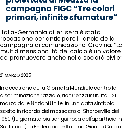
Rifugiati
campagna FIGC “Tre colori
Emergenza
e
primari, infinite sfumature”
Diritti
Economia
Italia-Germania di ieri sera è stata
Circolare
l’occasione per anticipare il lancio della
Emergenza
campagna di comunicazione. Gravina: “La
Climatica
multidimensionalità del calcio è un valore
Sostenibilità
da promuovere anche nella società civile”
degli
Eventi
Sostenibilità
21 MARZO 2025
delle
Infrastrutture
In occasione della Giornata Mondiale contro la
Outraged
discriminazione razziale, ricorrenza istituita il 21
Notizie
marzo dalle Nazioni Unite, in una data simbolo
Speak
scelta in ricordo del massacro di Sharpeville del
out!
1960 (la giornata più sanguinosa dell'apartheid in
Sudafrica) la Federazione Italiana Giuoco Calcio