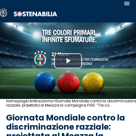
Sostenabilia
Antirazzismo
Safeguarding
Uguaglianza
e
Inclusione
Play
Calcio
per
Video
Tutte
le
Abilità
Home page
>
Antirazzismo
>
Giornata Mondiale contro la discriminazion
Salute
razziale: proiettata al Meazza la campagna FIGC “Tre co...
e
Giornata Mondiale contro la
Benessere
Sostegno
discriminazione razziale:
ai
proiettata al Meazza la