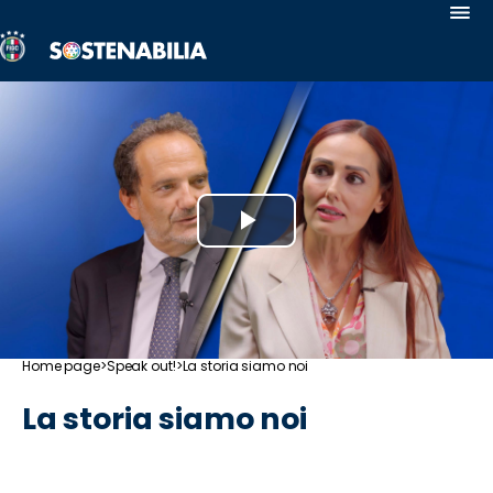
Sostenabilia
Antirazzismo
Safeguarding
Uguaglianza
e
Inclusione
Play
Calcio
per
Video
Tutte
le
Abilità
Home page
>
Speak out!
>
La storia siamo noi
Salute
e
La storia siamo noi
Benessere
Sostegno
ai