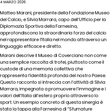
Rifugiati
4 MARZO 2026
Emergenza
Matteo Marani, presidente della Fondazione Museo
e
Diritti
del Calcio, e Silvia Marrara, capo dell’Ufficio per la
Economia
Diplomazia Sportiva della Farnesina,
Circolare
approfondiscono la straordinaria forza del calcio
Emergenza
nel rappresentare l
’
Italia nel mondo attraverso un
Climatica
linguaggio efficace e diretto.
Sostenibilità
degli
Marani descrive il Museo di Coverciano non come
Eventi
una semplice raccolta di trofei, piuttosto come il
Sostenibilità
custode di una memoria collettiva che
delle
Infrastrutture
rappresenta l
’
identità profonda del nostro Paese.
Outraged
Questo racconto si intreccia con l
’
attività di Silvia
Notizie
Marrara, impegnata a promuovere l
’
immagine e i
Speak
valori dell
’
Italia all
’
estero proprio attraverso lo
out!
sport. Un esempio concreto di questa sinergia è
stata la tappa alla Farnesina di
“
Sfumature