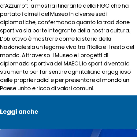
d
’
Azzurro”: la mostra itinerante della FIGC che ha
Cerca
portato i cimeli del Museo in diverse sedi
diplomatiche, confermando quanto la tradizione
sportiva sia parte integrante della nostra cultura.
Social
L
’
obiettivo è mostrare come la storia della
media
Nazionale sia un legame vivo tra l
’
Italia e il resto del
mondo. Attraverso il Museo e i progetti di
diplomazia sportiva del MAECI, lo sport diventa lo
strumento per far sentire ogni italiano orgoglioso
delle proprie radici e per presentare al mondo un
Paese unito e ricco di valori comuni.
Leggi anche