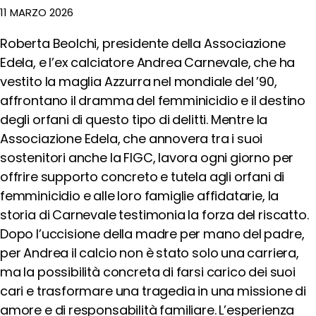
Rifugiati
11 MARZO 2026
Emergenza
e
Roberta Beolchi, presidente della Associazione
Diritti
Edela, e l’ex calciatore Andrea Carnevale, che ha
Economia
vestito la maglia Azzurra nel mondiale del ’90,
Circolare
affrontano il dramma del femminicidio e il destino
Emergenza
Climatica
degli orfani di questo tipo di delitti. Mentre la
Sostenibilità
Associazione Edela, che annovera tra i suoi
degli
sostenitori anche la FIGC, lavora ogni giorno per
Eventi
offrire supporto concreto e tutela agli orfani di
Sostenibilità
femminicidio e alle loro famiglie affidatarie, la
delle
Infrastrutture
storia di Carnevale testimonia la forza del riscatto.
Outraged
Dopo l’uccisione della madre per mano del padre,
Notizie
per Andrea il calcio non è stato solo una carriera,
Speak
ma la possibilità concreta di farsi carico dei suoi
out!
cari e trasformare una tragedia in una missione di
amore e di responsabilità familiare. L’esperienza