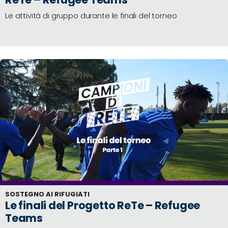
Rifugiati
Emergenza
Le attività di gruppo durante le finali del torneo
e
Diritti
Economia
Circolare
Emergenza
Climatica
Sostenibilità
degli
Eventi
Sostenibilità
delle
Infrastrutture
Outraged
Notizie
Speak
SOSTEGNO AI RIFUGIATI
out!
Le finali del Progetto ReTe – Refugee
Teams