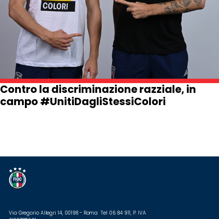
Contro la discriminazione razziale, in
campo #UnitiDagliStessiColori
Via Gregorio Allegri 14, 00198 - Roma Tel 06. 84 911, P. IVA