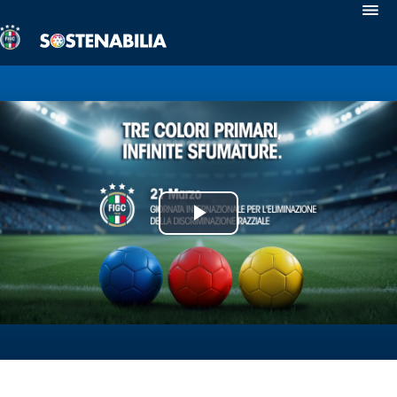
Sostenabilia
Antirazzismo
Safeguarding
Uguaglianza
e
Inclusione
Calcio
per
Play
Tutte
le
Video
Abilità
Salute
e
Benessere
Sostegno
ai