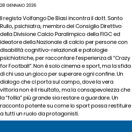
Rifugiati
28 GENNAIO 2026
Emergenza
e
Il regista Volfango De Biasi incontra il dott. Santo
Diritti
Rullo, psichiatra, membro del Consiglio Direttivo
Economia
della Divisione Calcio Paralimpico della FIGC ed
Circolare
ideatore della Nazionale di calcio per persone con
Emergenza
Climatica
disabilità cognitivo-relazionali e patologie
Sostenibilità
psichiatriche, per raccontare l’esperienza di “Crazy
degli
for Football”. Non è solo cinema e sport, ma la sfida
Eventi
di chi usa un gioco per superare ogni confine. Un
Sostenibilità
dialogo che ci porta sul campo, dove la vera
delle
Infrastrutture
vittoria non è il risultato, ma la consapevolezza che
Outraged
la “follia” più grande sia restare a guardare. Un
Notizie
racconto potente su come lo sport possa restituire
Speak
a tutti un ruolo da protagonisti.
out!